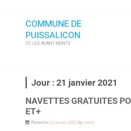
Skip
to
content
COMMUNE DE
PUISSALICON
CC LES AVANT-MONTS
Jour :
21 janvier 2021
NAVETTES GRATUITES PO
ET+
Posted on
21 janvier 2021
by
mairie