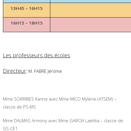
13H45 – 16H15
16H15 – 18H15
Les professeurs des écoles
Directeur
:
M. FABRE Jérôme
Mme SORRIBES Karine avec Mme MICO Mylène (ATSEM) –
classe de PS-MS
Mme DALMAS Armony avec Mme GARCIA Laëtitia – classe de
GS-CE1