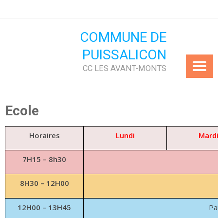
Skip
to
content
COMMUNE DE
PUISSALICON
CC LES AVANT-MONTS
Ecole
Horaires
Lundi
Mard
7H15 – 8h30
8H30 – 12H00
12H00 – 13H45
Pa