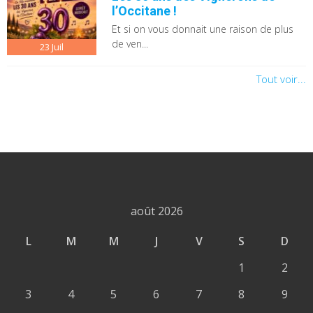
l’Occitane !
Et si on vous donnait une raison de plus
de ven...
23
Juil
Tout voir...
août 2026
L
M
M
J
V
S
D
1
2
3
4
5
6
7
8
9