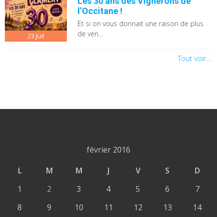
Les 30 ans des Vignerons de
l’Occitane !
Et si on vous donnait une raison de plus
de ven...
23
Juil
Tout voir...
février 2016
L
M
M
J
V
S
D
1
2
3
4
5
6
7
8
9
10
11
12
13
14