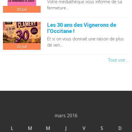
Votre médiathèque vous informe de sa
fermeture...
30
Juil
Les 30 ans des Vignerons de
l’Occitane !
Et si on vous donnait une raison de plus
de ven...
23
Juil
Tout voir...
mars 2016
L
M
M
J
V
S
D