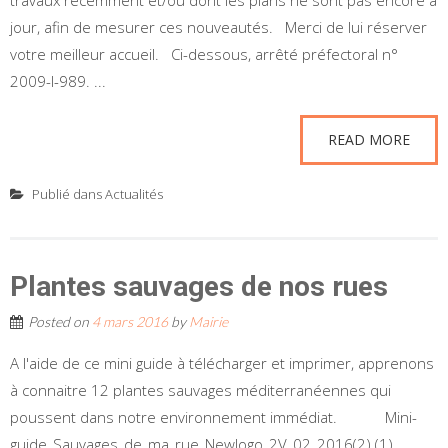
travaux récemment et/ou dont les plans ne sont pas encore à
jour, afin de mesurer ces nouveautés. Merci de lui réserver
votre meilleur accueil. Ci-dessous, arrêté préfectoral n°
2009-I-989. ...
READ MORE
Publié dans
Actualités
Plantes sauvages de nos rues
Posted on
4 mars 2016
by
Mairie
A l'aide de ce mini guide à télécharger et imprimer, apprenons
à connaitre 12 plantes sauvages méditerranéennes qui
poussent dans notre environnement immédiat. Mini-
guide_Sauvages_de_ma_rue_Newlogo_2V_02_2016(2) (1)