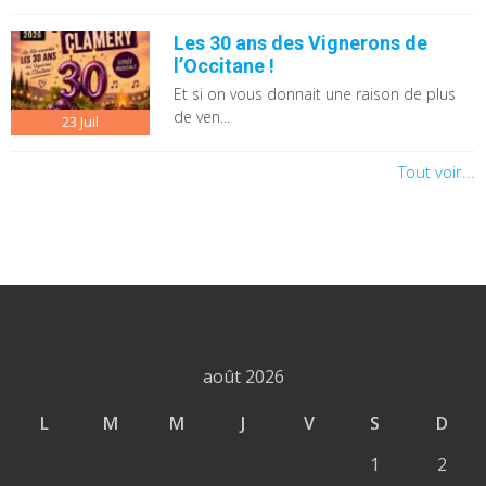
Les 30 ans des Vignerons de
l’Occitane !
Et si on vous donnait une raison de plus
de ven...
23
Juil
Tout voir...
août 2026
L
M
M
J
V
S
D
1
2