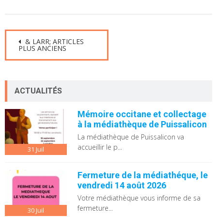
Navigation
& LARR;
ARTICLES
PLUS ANCIENS
des
Postes
ACTUALITÉS
Mémoire occitane et collectage
à la médiathèque de Puissalicon
La médiathèque de Puissalicon va
accueillir le p...
31
Juil
Fermeture de la médiathéque, le
vendredi 14 août 2026
Votre médiathèque vous informe de sa
fermeture...
30
Juil