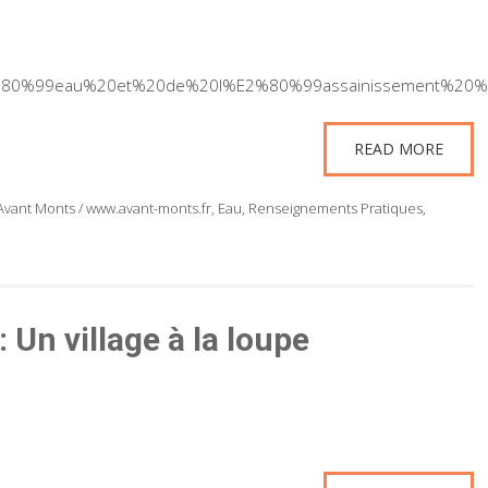
E2%80%99eau%20et%20de%20l%E2%80%99assainissement%20
READ MORE
nt Monts / www.avant-monts.fr
,
Eau
,
Renseignements Pratiques
,
Un village à la loupe