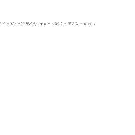
%3A%0Ar%C3%A8glements%20et%20annexes