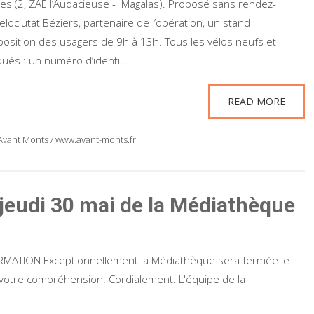
(2, ZAE l’Audacieuse - Magalas). Proposé sans rendez-
elociutat Béziers, partenaire de l’opération, un stand
position des usagers de 9h à 13h. Tous les vélos neufs et
ués : un numéro d’identi...
READ MORE
nt Monts / www.avant-monts.fr
jeudi 30 mai de la Médiathèque
onnellement la Médiathèque sera fermée le
 votre compréhension. Cordialement. L'équipe de la