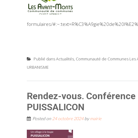
formulaires/#:~:text=R%C3%A9gie%20de%20l%
Publié dans
Actualités
,
Communauté de Communes Les Ava
URBANISME
Rendez-vous. Conférence : 
PUISSALICON
Posted on
24 octobre 2024
by
mairie