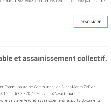
 19 mars 1962. Nous clôturerons cette cérémonie par le verre
READ MORE
able et assainissement collectif.
ment Communauté de Communes Les Avant-Monts ZAE de
S Tél 04 67 80 70 45 Mail / eau@avant-monts.fr
vivre-sinstaller/eau-et-assainissement/rapports-documents-