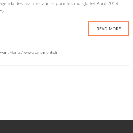
agenda des manifestations pour les mois Juillet-Août 2018.
n°2
READ MORE
nt Monts / www.avant-monts.fr