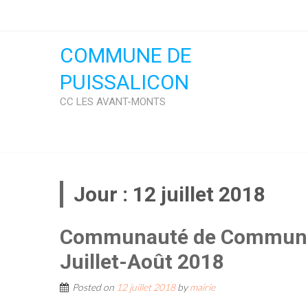
Skip
to
content
COMMUNE DE
PUISSALICON
CC LES AVANT-MONTS
Jour :
12 juillet 2018
Communauté de Communes
Juillet-Août 2018
Posted on
12 juillet 2018
by
mairie