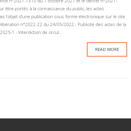
nance n°2021-1310 du 7 octobre 2021 et le décret n°2021-
 être portés à la connaissance du public, les actes
s l’objet d’une publication sous forme électronique sur le site
libération n°2022-22 du 24/05/2022 - Publicité des actes de la
025-1 - Interdiction de circul...
READ MORE