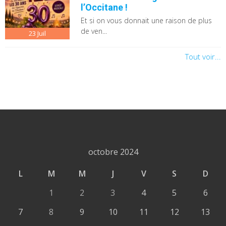
l’Occitane !
Et si on vous donnait une raison de plus
de ven...
23
Juil
Tout voir...
octobre 2024
L
M
M
J
V
S
D
1
2
3
4
5
6
7
8
9
10
11
12
13