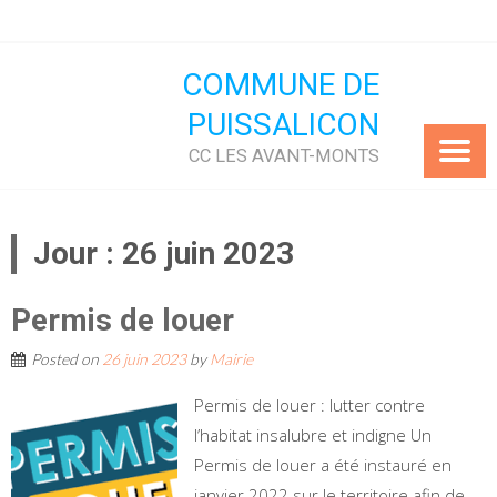
Skip
to
content
COMMUNE DE
PUISSALICON
CC LES AVANT-MONTS
Jour :
26 juin 2023
Permis de louer
Posted on
26 juin 2023
by
Mairie
Permis de louer : lutter contre
l’habitat insalubre et indigne Un
Permis de louer a été instauré en
janvier 2022 sur le territoire afin de