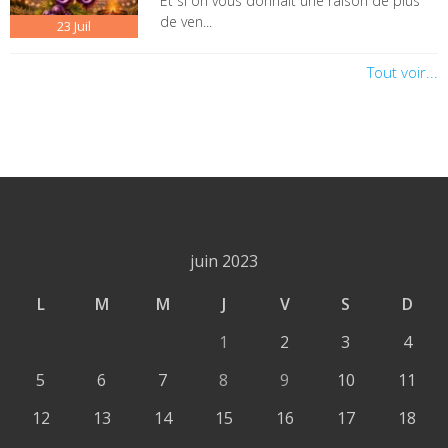
Et si on vous donnait une raison de plus
de ven...
23
Juil
Tout voir...
juin 2023
L
M
M
J
V
S
D
1
2
3
4
5
6
7
8
9
10
11
12
13
14
15
16
17
18