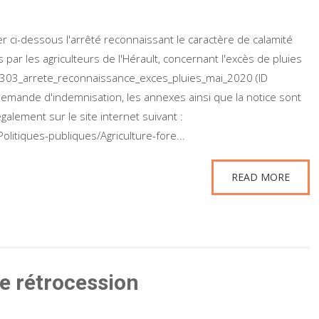
er ci-dessous l'arrêté reconnaissant le caractère de calamité
par les agriculteurs de l'Hérault, concernant l'excès de pluies
303_arrete_reconnaissance_exces_pluies_mai_2020 (ID
mande d'indemnisation, les annexes ainsi que la notice sont
galement sur le site internet suivant :
olitiques-publiques/Agriculture-fore...
READ MORE
e rétrocession