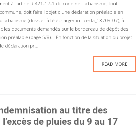
ent à l'article R.421-17-1 du code de l'urbanisme, tout
commune, doit faire l'objet d'une déclaration préalable en
r d'urbanisme (dossier à télécharger ici : cerfa_13703-07), à
vec les documents demandés sur le bordereau de dépôt des
ion préalable (page 5/8). En fonction de la situation du projet
e déclaration pr...
READ MORE
demnisation au titre des
 l’excès de pluies du 9 au 17