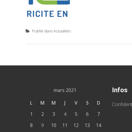
Publié dans
Actualités
Infos
mars 2021
L
M
M
J
V
S
D
Confident
1
2
3
4
5
6
7
8
9
10
11
12
13
14