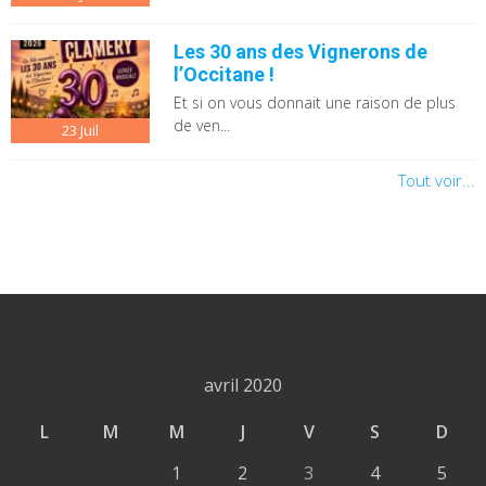
Les 30 ans des Vignerons de
l’Occitane !
Et si on vous donnait une raison de plus
de ven...
23
Juil
Tout voir...
avril 2020
L
M
M
J
V
S
D
1
2
3
4
5