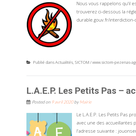
Nous vous rappelons qu'il est
trouverez ci-dessous la rég
durable.gouv.fr/interdiction
Publié dans
Actualités
,
SICTOM / www.sictom-pezenas-agd
L.A.E.P. Les Petits Pas – a
Posted on
9 avril 2020
by
Mairie
Le L.A.E.P. Les Petits Pas p
avec une des accueillantes pa
l'adresse suivante : jouon