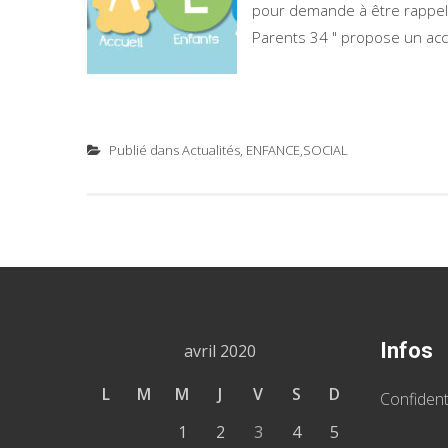
pour demande à être rappelé p
Parents 34 " propose un acc
Publié dans
Actualités
,
ENFANCE,SOCIAL
Infos
avril 2020
L
M
M
J
V
S
D
Confident
1
2
3
4
5