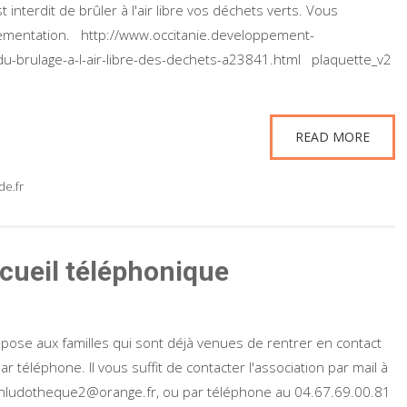
 interdit de brûler à l'air libre vos déchets verts. Vous
lementation. http://www.occitanie.developpement-
-du-brulage-a-l-air-libre-des-dechets-a23841.html plaquette_v2
READ MORE
e.fr
ccueil téléphonique
ropose aux familles qui sont déjà venues de rentrer en contact
r téléphone. Il vous suffit de contacter l'association par mail à
senludotheque2@orange.fr, ou par téléphone au 04.67.69.00.81