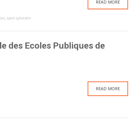
READ MORE
lon
,
saint sylvestre
le des Ecoles Publiques de
READ MORE