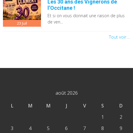
Les 30 ans des Vignerons de
l’Occitane !
Et si on vous donnait une raison de plus
de ven...
23
Juil
Tout voir...
août 2026
L
M
M
J
V
S
D
1
2
3
4
5
6
7
8
9