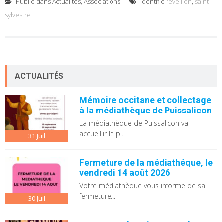
Publié dans
Actualités
,
Associations
Identifié
réveillon
,
saint
sylvestre
ACTUALITÉS
Mémoire occitane et collectage
à la médiathèque de Puissalicon
La médiathèque de Puissalicon va
accueillir le p...
31
Juil
Fermeture de la médiathéque, le
vendredi 14 août 2026
Votre médiathèque vous informe de sa
fermeture...
30
Juil