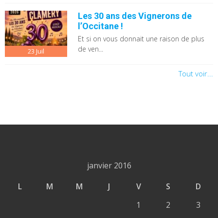
Les 30 ans des Vignerons de
l’Occitane !
Et si on vous donnait une raison de plus
de ven...
23
Juil
Tout voir...
janvier 2016
L
M
M
J
V
S
D
1
2
3