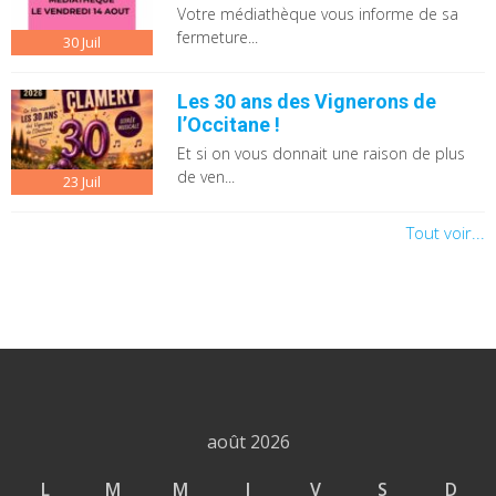
Votre médiathèque vous informe de sa
fermeture...
30
Juil
Les 30 ans des Vignerons de
l’Occitane !
Et si on vous donnait une raison de plus
de ven...
23
Juil
Tout voir...
août 2026
L
M
M
J
V
S
D