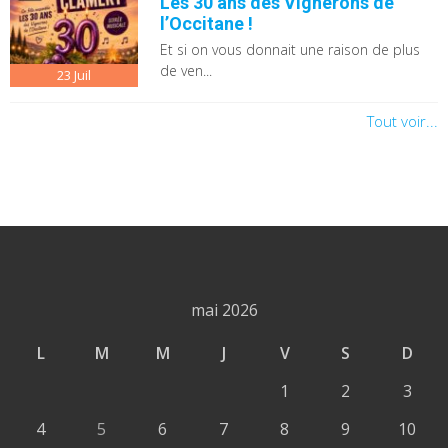
Les 30 ans des Vignerons de
l’Occitane !
Et si on vous donnait une raison de plus
de ven...
23
Juil
Tout voir...
mai 2026
L
M
M
J
V
S
D
1
2
3
4
5
6
7
8
9
10