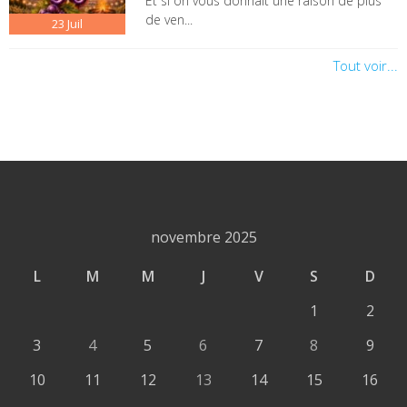
Et si on vous donnait une raison de plus
de ven...
23
Juil
Tout voir...
novembre 2025
L
M
M
J
V
S
D
1
2
3
4
5
6
7
8
9
10
11
12
13
14
15
16