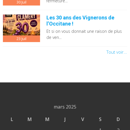
fermeture...
30
Juil
Les 30 ans des Vignerons de
l’Occitane !
Et si on vous donnait une raison de plus
de ven...
23
Juil
Tout voir...
mars 2025
L
M
M
J
V
S
D