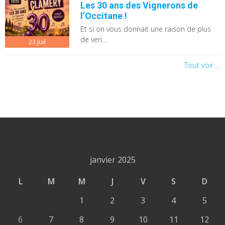
Les 30 ans des Vignerons de
l’Occitane !
Et si on vous donnait une raison de plus
de ven...
23
Juil
Tout voir...
janvier 2025
L
M
M
J
V
S
D
1
2
3
4
5
6
7
8
9
10
11
12