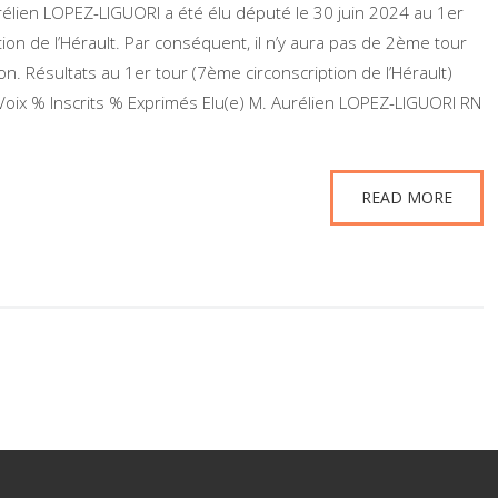
LOPEZ-LIGUORI a été élu député le 30 juin 2024 au 1er
tion de l’Hérault. Par conséquent, il n’y aura pas de 2ème tour
con. Résultats au 1er tour (7ème circonscription de l’Hérault)
Voix % Inscrits % Exprimés Elu(e) M. Aurélien LOPEZ-LIGUORI RN
READ MORE