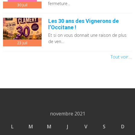
fermeture...
30
Juil
Les 30 ans des Vignerons de
l’Occitane !
Et si on vous donnait une raison de plus
de ven...
23
Juil
Tout voir...
novembre 2021
L
M
M
J
V
S
D