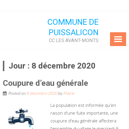
Skip
to
content
COMMUNE DE
PUISSALICON
CC LES AVANT-MONTS
Jour :
8 décembre 2020
Coupure d’eau générale
Posted on
8 décembre 2020
by
Mairie
La population est informée qu'en
raison d'une fuite importante, une
coupure d'eau générale affectera
l'ensemble du village le mercredi 9