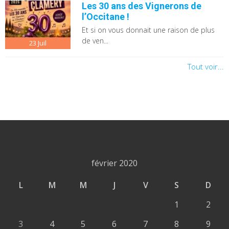
Les 30 ans des Vignerons de
l’Occitane !
Et si on vous donnait une raison de plus
de ven...
23
Juil
Tout voir...
février 2020
L
M
M
J
V
S
D
1
2
3
4
5
6
7
8
9