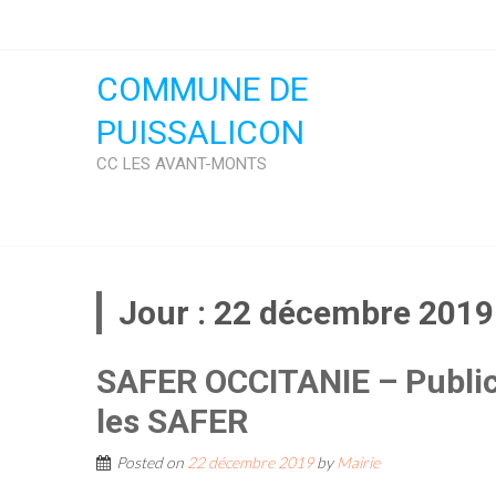
Skip
to
content
COMMUNE DE
PUISSALICON
CC LES AVANT-MONTS
Jour :
22 décembre 2019
SAFER OCCITANIE – Publici
les SAFER
Posted on
22 décembre 2019
by
Mairie