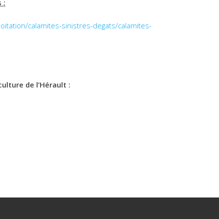
 :
oitation/calamites-sinistres-degats/calamites-
lture de l’Hérault :