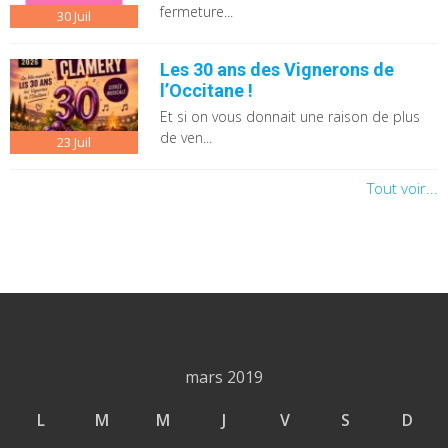
fermeture...
30
Juil
Les 30 ans des Vignerons de
l’Occitane !
Et si on vous donnait une raison de plus
de ven...
23
Juil
Tout voir...
mars 2019
L
M
M
J
V
S
D