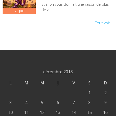
Et si on vous donnait une raison de plus
de ven...
23
Juil
Tout voir...
décembre 2018
L
M
M
J
V
S
D
1
2
3
4
5
6
7
8
9
10
11
12
13
14
15
16