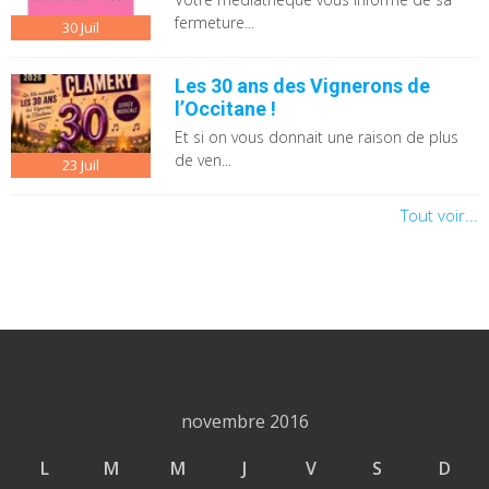
fermeture...
30
Juil
Les 30 ans des Vignerons de
l’Occitane !
Et si on vous donnait une raison de plus
de ven...
23
Juil
Tout voir...
novembre 2016
L
M
M
J
V
S
D