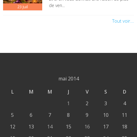
de ven...
23
Juil
Tout voir...
mai 2014
L
M
M
J
V
S
D
1
2
3
4
5
6
7
8
9
10
11
12
13
14
15
16
17
18