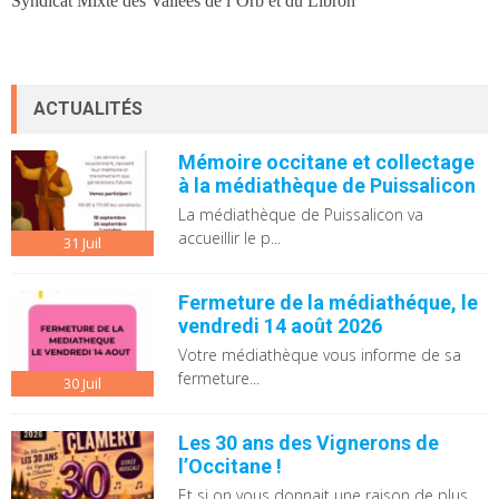
Syndicat Mixte des Vallées de l’Orb et du Libron
ACTUALITÉS
Mémoire occitane et collectage
à la médiathèque de Puissalicon
La médiathèque de Puissalicon va
accueillir le p...
31
Juil
Fermeture de la médiathéque, le
vendredi 14 août 2026
Votre médiathèque vous informe de sa
fermeture...
30
Juil
Les 30 ans des Vignerons de
l’Occitane !
Et si on vous donnait une raison de plus