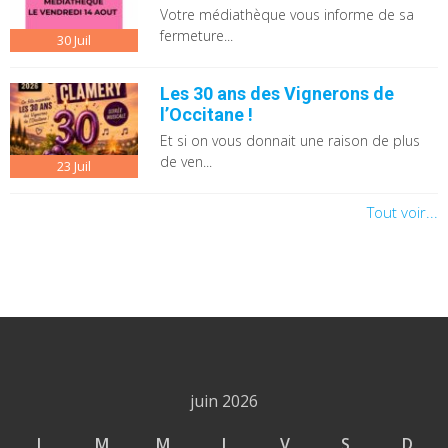
Votre médiathèque vous informe de sa
fermeture...
30
Juil
Les 30 ans des Vignerons de
l’Occitane !
Et si on vous donnait une raison de plus
de ven...
23
Juil
Tout voir...
juin 2026
L
M
M
J
V
S
D