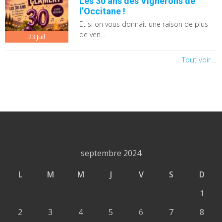
Les 30 ans des Vignerons de
l’Occitane !
Et si on vous donnait une raison de plus
de ven...
23
Juil
Tout voir...
septembre 2024
L
M
M
J
V
S
D
1
2
3
4
5
6
7
8