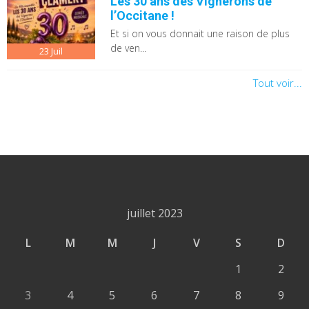
Les 30 ans des Vignerons de
l’Occitane !
Et si on vous donnait une raison de plus
de ven...
23
Juil
Tout voir...
juillet 2023
L
M
M
J
V
S
D
1
2
3
4
5
6
7
8
9