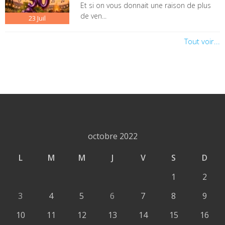
Et si on vous donnait une raison de plus
de ven...
23
Juil
Tout voir...
octobre 2022
L
M
M
J
V
S
D
1
2
3
4
5
6
7
8
9
10
11
12
13
14
15
16