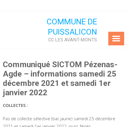
Skip
to
content
COMMUNE DE
PUISSALICON
CC LES AVANT-MONTS
Communiqué SICTOM Pézenas-
Agde – informations samedi 25
décembre 2021 et samedi 1er
janvier 2022
COLLECTES :
Pas de collecte sélective (bac jaune) samedi 25 décembre
2021 et samedi 1er janvier 2022, jours fériés.