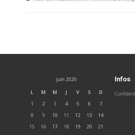
Navigation
des
Postes
Infos
juin 2020
L
M
M
J
V
S
D
Confident
1
2
3
4
5
6
7
8
9
10
11
12
13
14
15
16
17
18
19
20
21