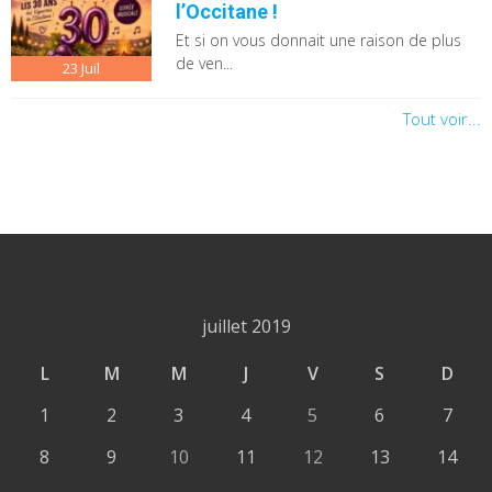
l’Occitane !
Et si on vous donnait une raison de plus
de ven...
23
Juil
Tout voir...
juillet 2019
L
M
M
J
V
S
D
1
2
3
4
5
6
7
8
9
10
11
12
13
14